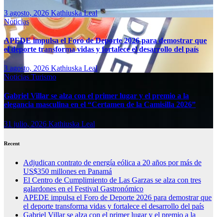
3 agosto, 2026
Kathiuska Leal
Noticias
APEDE impulsa el Foro de Deporte 2026 para demostrar que
el deporte transforma vidas y fortalece el desarrollo del país
3 agosto, 2026
Kathiuska Leal
Noticias
Turismo
Gabriel Villar se alza con el primer lugar y el premio a la
elegancia masculina en el “Certamen de la Camisilla 2026”
31 julio, 2026
Kathiuska Leal
Recent
Adjudican contrato de energía eólica a 20 años por más de
US$350 millones en Panamá
El Centro de Cumplimiento de Las Garzas se alza con tres
galardones en el Festival Gastronómico
APEDE impulsa el Foro de Deporte 2026 para demostrar que
el deporte transforma vidas y fortalece el desarrollo del país
Gabriel Villar se alza con el primer lugar y el premio a la