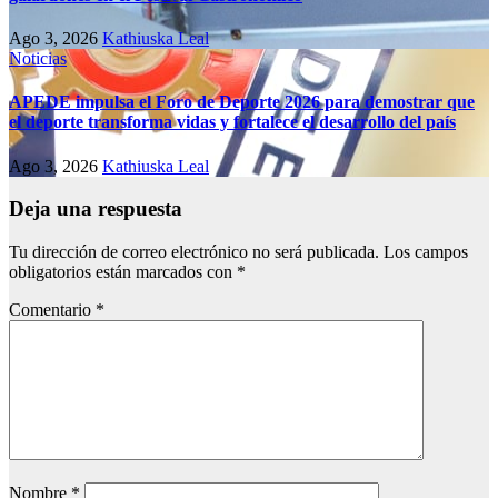
Ago 3, 2026
Kathiuska Leal
Noticias
APEDE impulsa el Foro de Deporte 2026 para demostrar que
el deporte transforma vidas y fortalece el desarrollo del país
Ago 3, 2026
Kathiuska Leal
Deja una respuesta
Tu dirección de correo electrónico no será publicada.
Los campos
obligatorios están marcados con
*
Comentario
*
Nombre
*