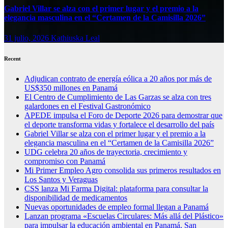
Gabriel Villar se alza con el primer lugar y el premio a la
elegancia masculina en el “Certamen de la Camisilla 2026”
31 julio, 2026
Kathiuska Leal
Recent
Adjudican contrato de energía eólica a 20 años por más de
US$350 millones en Panamá
El Centro de Cumplimiento de Las Garzas se alza con tres
galardones en el Festival Gastronómico
APEDE impulsa el Foro de Deporte 2026 para demostrar que
el deporte transforma vidas y fortalece el desarrollo del país
Gabriel Villar se alza con el primer lugar y el premio a la
elegancia masculina en el “Certamen de la Camisilla 2026”
UDG celebra 20 años de trayectoria, crecimiento y
compromiso con Panamá
Mi Primer Empleo Agro consolida sus primeros resultados en
Los Santos y Veraguas
CSS lanza Mi Farma Digital: plataforma para consultar la
disponibilidad de medicamentos
Nuevas oportunidades de empleo formal llegan a Panamá
Lanzan programa «Escuelas Circulares: Más allá del Plástico»
para impulsar la educación ambiental en Panamá, San