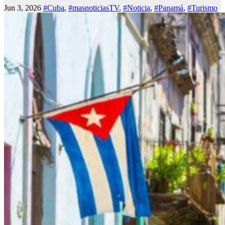
Jun 3, 2026
#Cuba
,
#masnoticiasTV
,
#Noticia
,
#Panamá
,
#Turismo