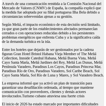
A través de una comunicación remitida a la Comisión Nacional del
Mercado de Valores (CNMV) de España, la compañía explicó que
la medida fue adoptada por su filial portuguesa Ilha Bela debido a
circunstancias sobrevenidas ajenas a su gestión.
Según Meliá, el impacto económico de esta decisión será limitado,
ya que gran parte de los establecimientos afectados permanecían
cerrados o con operaciones reducidas debido a los persistentes
problemas energéticos que enfrenta Cuba y a la significativa caída
de la demanda turística en la isla.
Entre los hoteles que dejarán de ser gestionados por la cadena
figuran Gran Hotel Bristol Habana Vieja Member of The Meliá
Collection, Innside Catedral Habana, Meliá Buena Vista, Meliá
Cayo Santa María, Meliá Jardines del Rey, Meliá Las Dunas, Meliá
Península Varadero, Paradisus Los Cayos, Paradisus Princesa Mar,
Paradisus Río de Oro, Paradisus Varadero, Sol Caribe Beach, Sol
Cayo Santa María, Sol Río de Luna y Mares, y Sol Varadero Beach.
La empresa informó que ya activó un plan de transición para
garantizar una desafiliación ordenada, al tiempo que mantiene
comunicación con proveedores, clientes y demás actores
involucrados.Turismo cubano atraviesa una fuerte crisis
El inicio de 2026 ha estado marcado por importantes dificultades