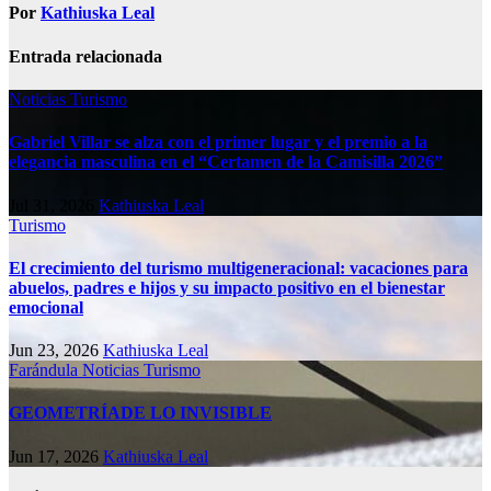
Por
Kathiuska Leal
Entrada relacionada
Noticias
Turismo
Gabriel Villar se alza con el primer lugar y el premio a la
elegancia masculina en el “Certamen de la Camisilla 2026”
Jul 31, 2026
Kathiuska Leal
Turismo
El crecimiento del turismo multigeneracional: vacaciones para
abuelos, padres e hijos y su impacto positivo en el bienestar
emocional
Jun 23, 2026
Kathiuska Leal
Farándula
Noticias
Turismo
GEOMETRÍADE LO INVISIBLE
Jun 17, 2026
Kathiuska Leal