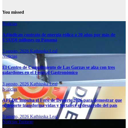
You missed
Noticias
Adjudican contrato de energía eólica a 20 años por más de
US$350 millones en Panamá
3 agosto, 2026
Kathiuska Leal
Noticias
El Centro de Cumplimiento de Las Garzas se alza con tres
galardones en el Festival Gastronómico
3 agosto, 2026
Kathiuska Leal
Noticias
APEDE impulsa el Foro de Deporte 2026 para demostrar que
el deporte transforma vidas y fortalece el desarrollo del país
3 agosto, 2026
Kathiuska Leal
Noticias
Turismo