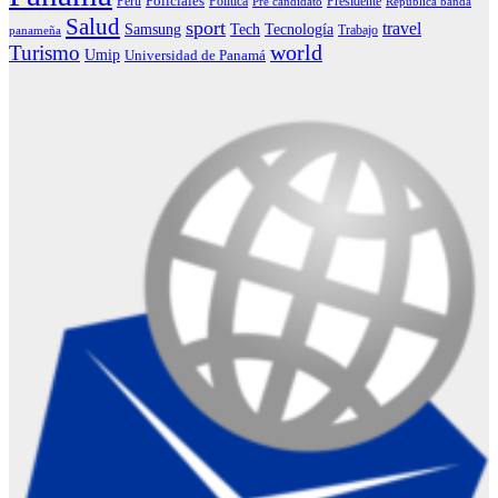
Policiales
Perú
Política
Presidente
Pre candidato
República banda
Salud
sport
travel
Samsung
Tech
Tecnología
Trabajo
panameña
Turismo
world
Umip
Universidad de Panamá