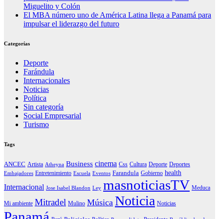
Miguelito y Colón
El MBA número uno de América Latina llega a Panamá para
impulsar el liderazgo del futuro
Categorías
Deporte
Farándula
Internacionales
Noticias
Política
Sin categoría
Social Empresarial
Turismo
Tags
cinema
Business
ANCEC
Artista
Css
Cultura
Deporte
Deportes
Atheyna
health
Farandula
Entretenimiento
Gobierno
Embajadores
Escuela
Eventos
masnoticiasTV
Internacional
Meduca
Jose Isabel Blandon
Ley
Noticia
Mitradel
Música
Mi ambiente
Mulino
Noticias
Panamá